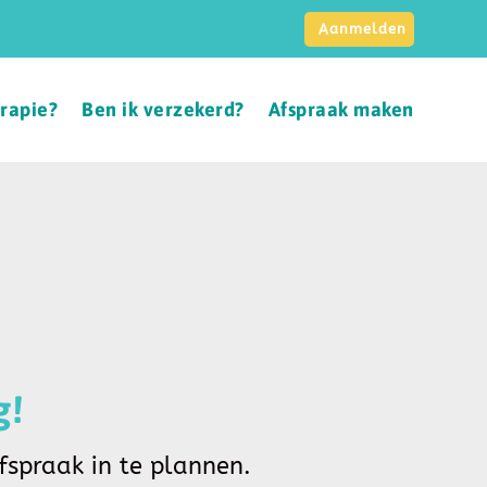
Aanmelden
erapie?
Ben ik verzekerd?
Afspraak maken
g!
spraak in te plannen.