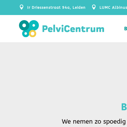


Ir Driessenstraat 94a, Leiden
LUMC Albinus
B
We nemen zo spoedig 