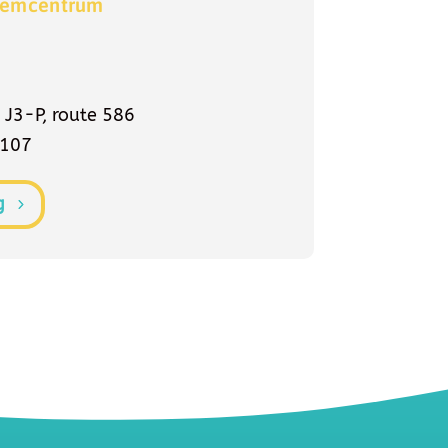
demcentrum
e J3-P, route 586
 107
g