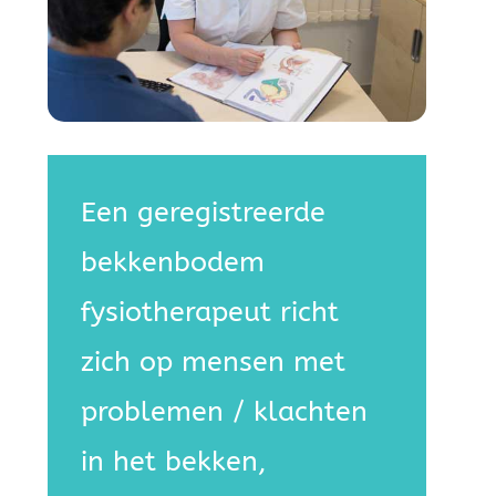
Een geregistreerde
bekkenbodem
fysiotherapeut richt
zich op mensen met
problemen / klachten
in het bekken,