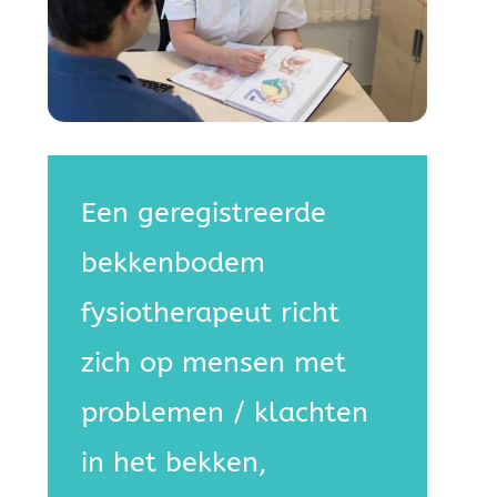
Een geregistreerde
bekkenbodem
fysiotherapeut richt
zich op mensen met
problemen / klachten
in het bekken,