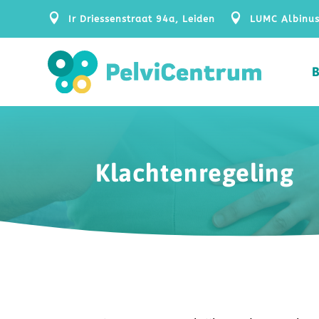


Ir Driessenstraat 94a, Leiden
LUMC Albinus
Klachtenregeling