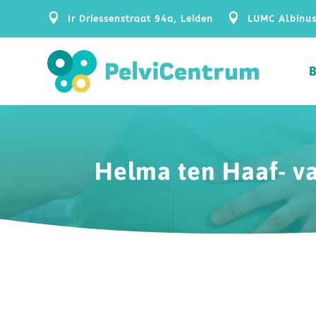


Ir Driessenstraat 94a, Leiden
LUMC Albinus
Helma ten Haaf- v